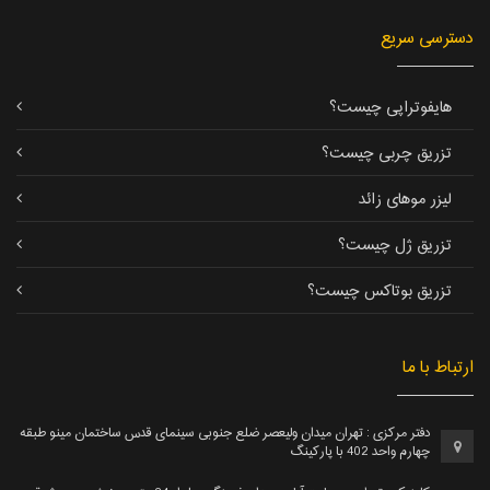
دسترسی سریع
هایفوتراپی چیست؟
تزریق چربی چیست؟
لیزر موهای زائد
تزریق ژل چیست؟
تزریق بوتاکس چیست؟
ارتباط با ما
دفتر مرکزی : تهران میدان ولیعصر ضلع جنوبی سينمای قدس ساختمان مینو طبقه
چهارم واحد 402 با پارکینگ