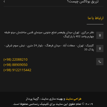
تزریق بوتاکس چیست؟
ارتباط با ما
دفتر مرکزی : تهران میدان ولیعصر ضلع جنوبی سينمای قدس ساختمان مینو طبقه
چهارم واحد 402 با پارکینگ
کلینیک : تهران - سعادت آباد - میدان فرهنگ - بلوار 24 متری - نبش سوم شرقی -
پلاک 35
(+98) 22088210
(+98) 88909050
(+98) 9122115442
طراحی سایت
و بهینه سازی سایت : آوینا پرداز
2019 © تمام حقوق این سایت برای کلینیک رنسانس محفوظ است .