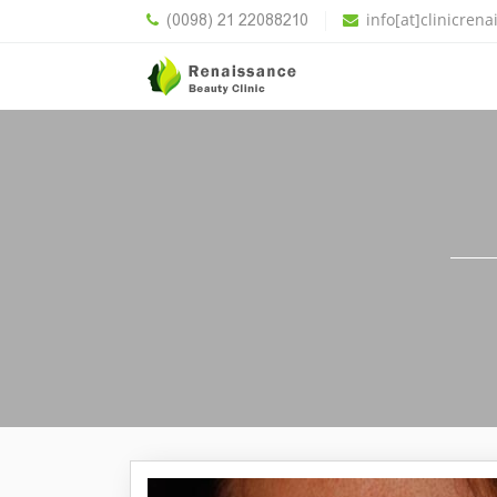
(0098) 21 22088210
info[at]clinicren